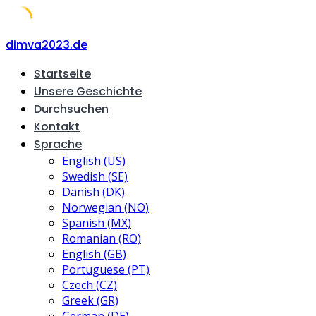
Skip
dimva2023.de
to
Startseite
content
Unsere Geschichte
Durchsuchen
Kontakt
Sprache
English (US)
Swedish (SE)
Danish (DK)
Norwegian (NO)
Spanish (MX)
Romanian (RO)
English (GB)
Portuguese (PT)
Czech (CZ)
Greek (GR)