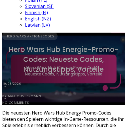
Polish (PL)
Slovenian (SI)
Finnish (FI)
English (NZ)
Latvian (LV)
HERO WARS AKTIONSCODES
Hero Wars Hub Energie-Promo-
Codes: Neueste Codes,
Nutzungstipps, Vorteile
10/03/2026
BY MAX MUSTERMANN
NO COMMENTS
Die neuesten Hero Wars Hub Energy Promo-Codes
bieten den Spielern wichtige In-Game-Ressourcen, die ihr
Spielerlebnis erheblich verbessern können. Durch die