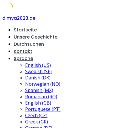
Skip
dimva2023.de
to
Startseite
content
Unsere Geschichte
Durchsuchen
Kontakt
Sprache
English (US)
Swedish (SE)
Danish (DK)
Norwegian (NO)
Spanish (MX)
Romanian (RO)
English (GB)
Portuguese (PT)
Czech (CZ)
Greek (GR)