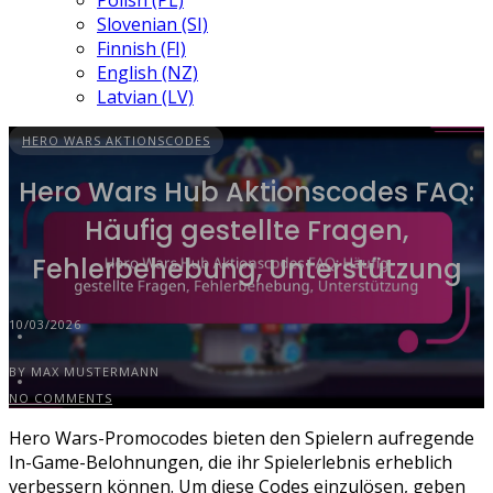
Polish (PL)
Slovenian (SI)
Finnish (FI)
English (NZ)
Latvian (LV)
HERO WARS AKTIONSCODES
Hero Wars Hub Aktionscodes FAQ:
Häufig gestellte Fragen,
Fehlerbehebung, Unterstützung
10/03/2026
BY MAX MUSTERMANN
NO COMMENTS
Hero Wars-Promocodes bieten den Spielern aufregende
In-Game-Belohnungen, die ihr Spielerlebnis erheblich
verbessern können. Um diese Codes einzulösen, geben